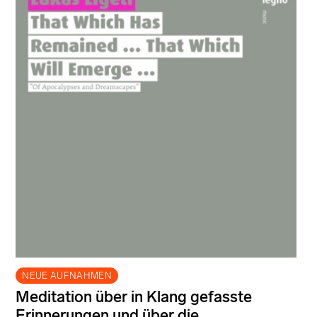
NEUE AUFNAHMEN
Meditation über in Klang gefasste
Erinnerungen und über die