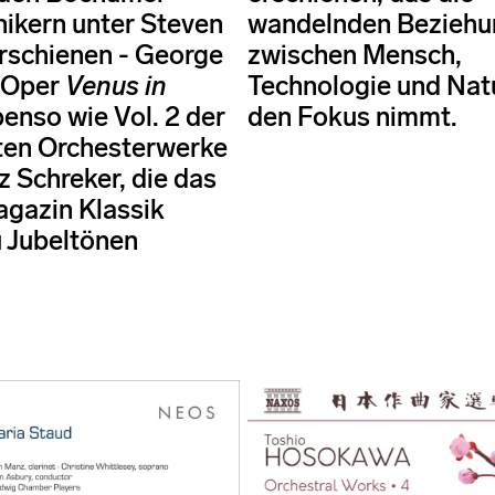
ikern unter Steven
wandelnden Bezieh
rschienen - George
zwischen Mensch,
s Oper
Venus in
Technologie und Natu
enso wie Vol. 2 der
den Fokus nimmt.
ten Orchesterwerke
z Schreker, die das
gazin Klassik
 Jubeltönen