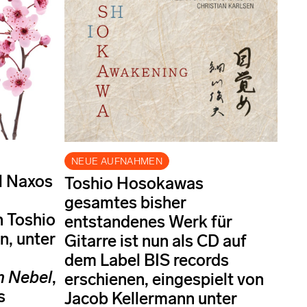
NEUE AUFNAHMEN
el Naxos
Toshio Hosokawas
gesamtes bisher
 Toshio
entstandenes Werk für
, unter
Gitarre ist nun als CD auf
dem Label BIS records
m Nebel
,
erschienen, eingespielt von
s
Jacob Kellermann unter