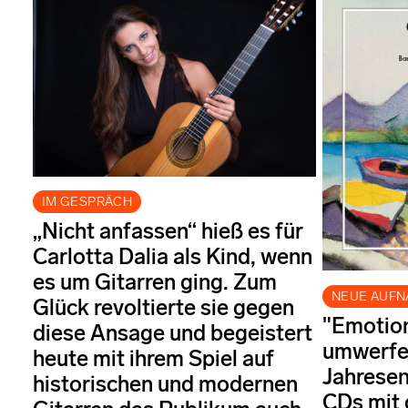
IM GESPRÄCH
„Nicht anfassen“ hieß es für
Carlotta Dalia als Kind, wenn
es um Gitarren ging. Zum
NEUE AUF
Glück revoltierte sie gegen
"Emotion
diese Ansage und begeistert
umwerfe
heute mit ihrem Spiel auf
Jahresen
historischen und modernen
CDs mit