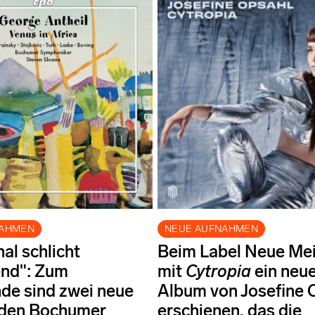
NAHMEN
NEUE AUFNAHMEN
al schlicht
Beim Label Neue Meis
nd": Zum
mit
Cytropia
ein neu
de sind zwei neue
Album von Josefine 
 den Bochumer
erschienen, das die