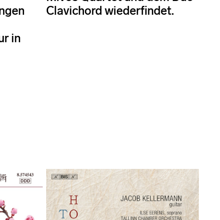
ungen
Clavichord wiederfindet.
r in