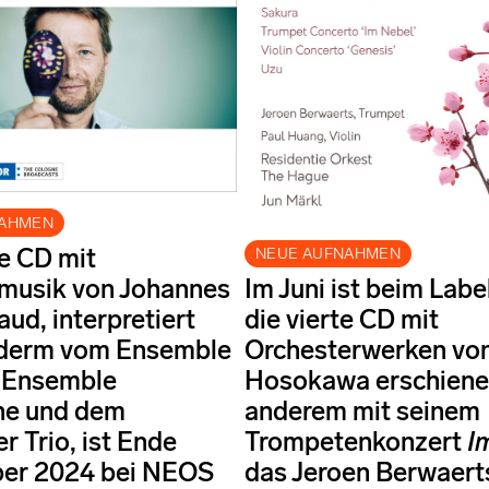
NAHMEN
e CD mit
NEUE AUFNAHMEN
usik von Johannes
Im Juni ist beim Lab
aud, interpretiert
die vierte CD mit
nderm vom Ensemble
Orchesterwerken von
 Ensemble
Hosokawa erschienen
he und dem
anderem mit seinem
r Trio, ist Ende
Trompetenkonzert
I
er 2024 bei NEOS
das Jeroen Berwaert