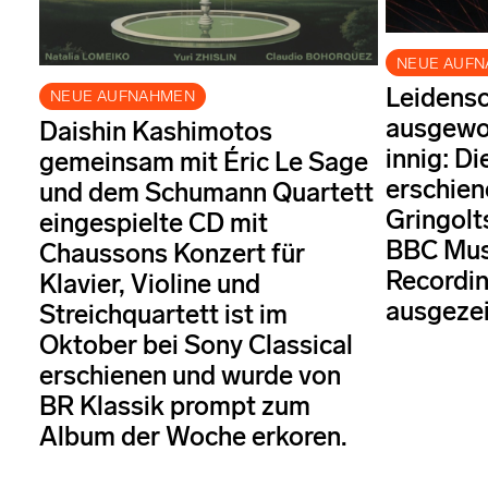
NEUE AUF
Leidensch
NEUE AUFNAHMEN
ausgewog
Daishin Kashimotos
innig: Di
gemeinsam mit Éric Le Sage
erschie
und dem Schumann Quartett
Gringolt
eingespielte CD mit
BBC Mus
Chaussons Konzert für
Recordin
Klavier, Violine und
ausgezei
Streichquartett ist im
Oktober bei Sony Classical
erschienen und wurde von
BR Klassik prompt zum
Album der Woche erkoren.