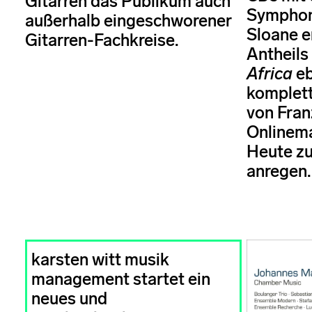
Gitarren das Publikum auch
Symphon
außerhalb eingeschworener
Sloane e
Gitarren-Fachkreise.
Antheil
Africa
eb
komplet
von Fran
Onlinema
Heute zu
anregen.
karsten witt musik
management startet ein
neues und