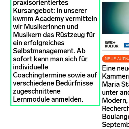
praxisorientiertes
Kursangebot: In unserer
kwmm Academy vermitteln
wir Musikerinnen und
Musikern das Rüstzeug für
ein erfolgreiches
Selbstmanagement. Ab
sofort kann man sich für
NEUE AUF
individuelle
Eine neu
Coachingtermine sowie auf
Kammerm
verschiedene Bedürfnisse
Maria St
zugeschnittene
unter a
Lernmodule anmelden.
Modern,
Recherc
Boulange
Septemb