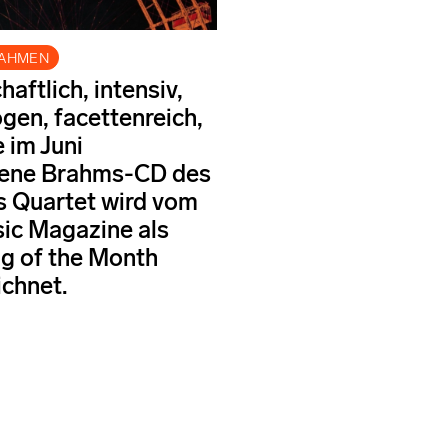
NAHMEN
aftlich, intensiv,
en, facettenreich,
e im Juni
nene Brahms-CD des
s Quartet wird vom
ic Magazine als
g of the Month
chnet.