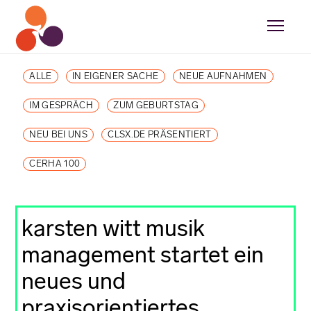
ALLE
IN EIGENER SACHE
NEUE AUFNAHMEN
IM GESPRÄCH
ZUM GEBURTSTAG
NEU BEI UNS
CLSX.DE PRÄSENTIERT
CERHA 100
karsten witt musik
management startet ein
neues und
praxisorientiertes