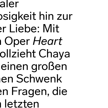
aler
sigkeit hin zur
er Liebe: Mit
n Oper
Heart
ollzieht Chaya
 einen großen
hen Schwenk
n Fragen, die
m letzten