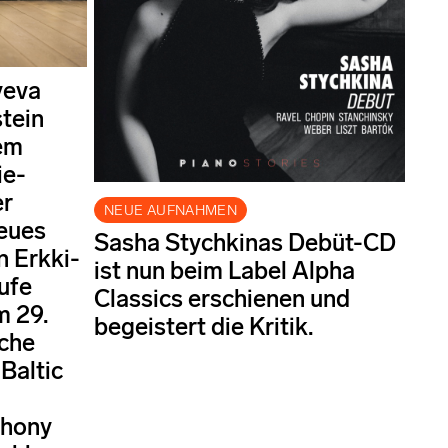
yeva
tein
dem
ie-
er
NEUE AUFNAHMEN
eues
Sasha Stychkinas Debüt-CD
 Erkki-
ist nun beim Label Alpha
ufe
Classics erschienen und
m 29.
begeistert die Kritik.
che
Baltic
phony