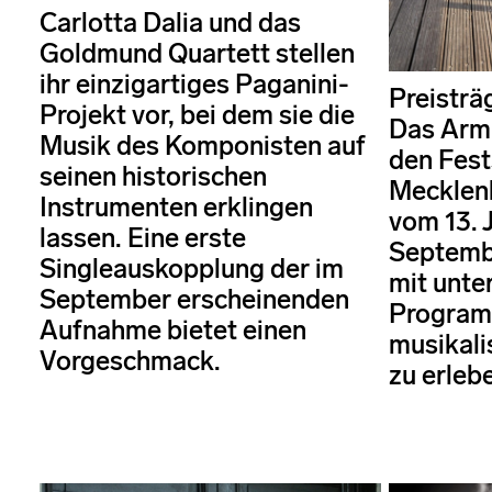
Carlotta Dalia und das
Goldmund Quartett stellen
ihr einzigartiges Paganini-
Preisträ
Projekt vor, bei dem sie die
Das Armi
Musik des Komponisten auf
den Fest
seinen historischen
Mecklen
Instrumenten erklingen
vom 13. J
lassen. Eine erste
Septembe
Singleauskopplung der im
mit unte
September erscheinenden
Program
Aufnahme bietet einen
musikali
Vorgeschmack.
zu erleb