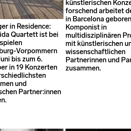
künstlerischen Konz
forschend arbeitet d
in Barcelona gebore
ger in Residence:
Komponist in
da Quartett ist bei
multidisziplinären P
spielen
mit künstlerischen u
burg-Vorpommern
wissenschaftlichen
uni bis zum 6.
Partnerinnen und Pa
r in 19 Konzerten
zusammen.
rschiedlichsten
men und
schen Partner:innen
en.