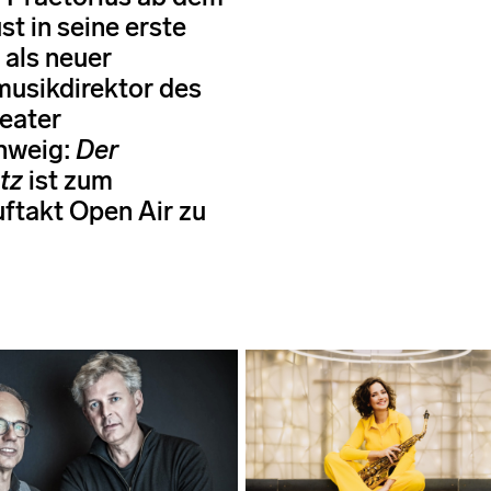
st in seine erste
 als neuer
usikdirektor des
eater
hweig:
Der
tz
ist zum
ftakt Open Air zu