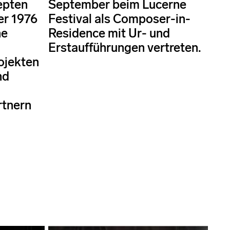
epten
September beim Lucerne
er 1976
Festival als Composer-in-
ne
Residence mit Ur- und
Erstaufführungen vertreten.
rojekten
nd
rtnern