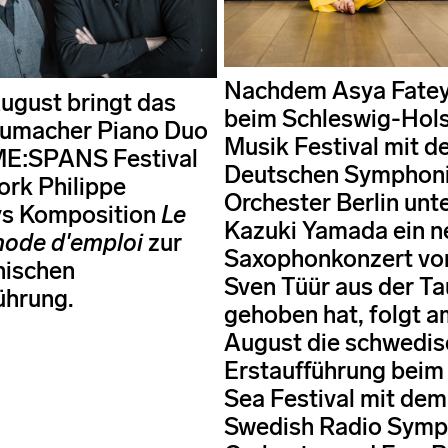
Nachdem Asya Fate
ugust bringt das
beim Schleswig-Hols
umacher Piano Duo
Musik Festival mit 
ME:SPANS Festival
Deutschen Symphon
ork Philippe
Orchester Berlin unt
s Komposition
Le
Kazuki Yamada ein n
mode d'emploi
zur
Saxophonkonzert von
nischen
Sven Tüür aus der Ta
ührung.
gehoben hat, folgt a
August die schwedis
Erstaufführung beim 
Sea Festival mit dem
Swedish Radio Sym