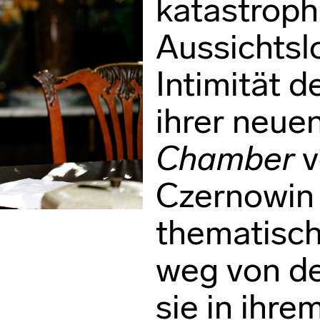
katastroph
Aussichtslo
Intimität d
ihrer neue
Chamber
v
Czernowin
thematisc
weg von de
sie in ihre