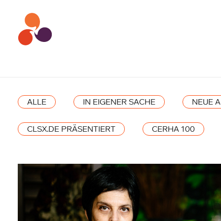
ALLE
IN EIGENER SACHE
NEUE 
CLSX.DE PRÄSENTIERT
CERHA 100