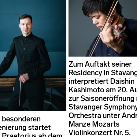
Zum Auftakt seiner
Residency in Stavan
interpretiert Daishin
Kashimoto am 20. A
zur Saisoneröffnung
Stavanger Symphon
Orchestra unter And
r besonderen
Manze Mozarts
nierung startet
Violinkonzert Nr. 5.
h Praetorius ab dem