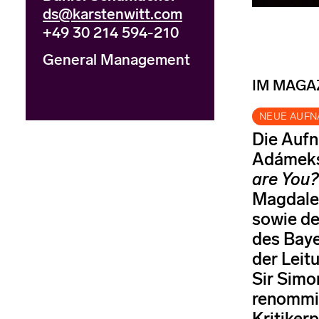
ds@karstenwitt.com
+49 30 214 594-210
General Management
IM MAGA
NEUE AUF
Die Auf
Adámeks
are You?
Magdalen
sowie d
des Baye
der Leit
Sir Simo
renommie
Kritiker