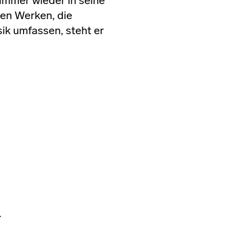
immer wieder in seine
nen Werken, die
ik umfassen, steht er
.