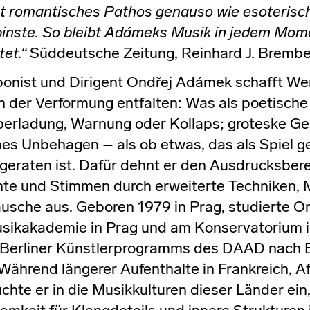
t romantisches Pathos genauso wie esoterisch
pinste. So bleibt Adámeks Musik in jedem Mom
tet.“
Süddeutsche Zeitung, Reinhard J. Brembe
nist und Dirigent Ondřej Adámek schafft Werke
 der Verformung entfalten: Was als poetische 
berladung, Warnung oder Kollaps; groteske Ge
hes Unbehagen – als ob etwas, das als Spiel g
 geraten ist. Dafür dehnt er den Ausdrucksberei
te und Stimmen durch erweiterte Techniken, M
usche aus. Geboren 1979 in Prag, studierte 
sikakademie in Prag und am Konservatorium in
Berliner Künstlerprogramms des DAAD nach Ber
Während längerer Aufenthalte in Frankreich, Af
uchte er in die Musikkulturen dieser Länder ein,