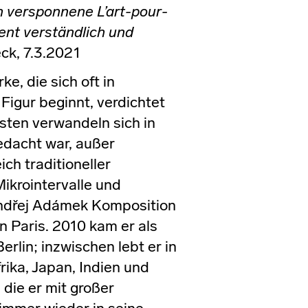
 versponnene L’art-pour-
ent verständlich und
ck, 7.3.2021
, die sich oft in
Figur beginnt, verdichtet
sten verwandeln sich in
edacht war, außer
ch traditioneller
ikrointervalle und
Ondřej Adámek Komposition
 Paris. 2010 kam er als
lin; inzwischen lebt er in
rika, Japan, Indien und
 die er mit großer