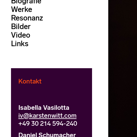
Biografie
Werke
Resonanz
Bilder
Video
Links
Kontakt
Isabella Vasilotta
iv@karstenwitt.com
+49 30 214 594-240
Daniel Schumacher