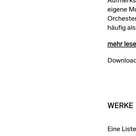
Aufmerksa
eigene Mu
Orchester
häufig als
mehr les
Download
WERKE
Eine List