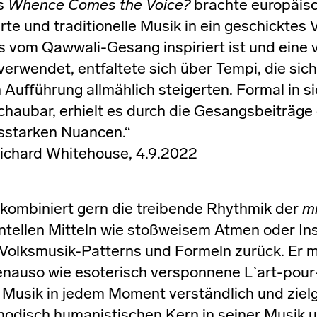
s
Whence Comes the Voice?
brachte europäisc
te und traditionelle Musik in ein geschicktes 
s vom Qawwali-Gesang inspiriert ist und eine
 verwendet, entfaltete sich über Tempi, die sic
 Aufführung allmählich steigerten. Formal in 
haubar, erhielt es durch die Gesangsbeiträge
sstarken Nuancen.“
ichard Whitehouse, 4.9.2022
ombiniert gern die treibende Rhythmik der
m
tellen Mitteln wie stoßweisem Atmen oder In
f Volksmusik-Patterns und Formeln zurück. Er 
nauso wie esoterisch versponnene L`art-pour-
usik in jedem Moment verständlich und zielg
modisch humanistischen Kern in seiner Musik u