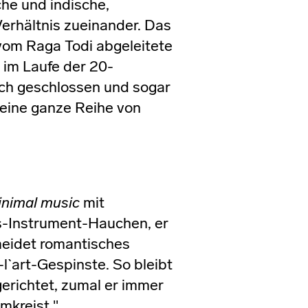
he und indische,
Verhältnis zueinander. Das
 vom Raga Todi abgeleitete
h im Laufe der 20-
sich geschlossen und sogar
 eine ganze Reihe von
inimal music
mit
s-Instrument-Hauchen, er
meidet romantisches
l`art-Gespinste. So bleibt
erichtet, zumal er immer
mkreist."