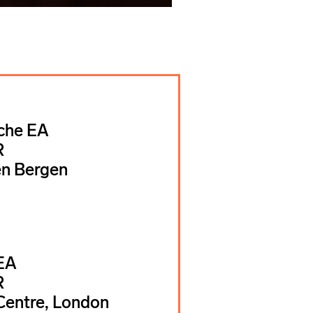
che EA
R
en Bergen
 EA
R
Centre, London