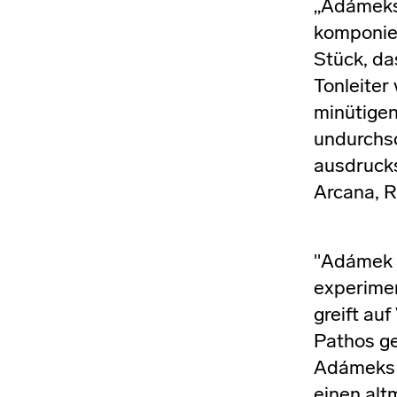
„Adámek
komponier
Stück, da
Tonleiter
minütigen
undurchsc
ausdruck
Arcana, R
"Adámek k
experimen
greift au
Pathos ge
Adámeks M
einen alt