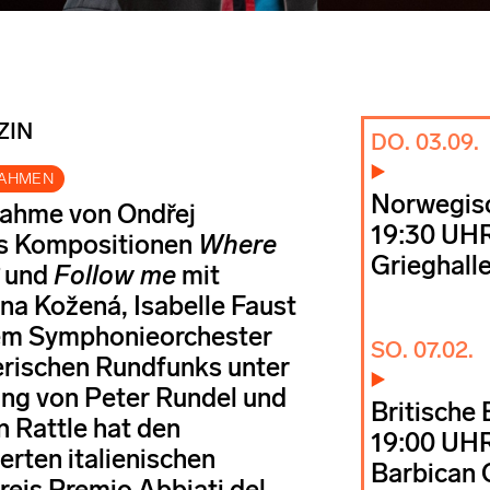
ZIN
DO. 03.09.
NAHMEN
Norwegis
nahme von Ondřej
19:30 UH
 Kompositionen
Where
Grieghall
und
Follow me
mit
a Kožená, Isabelle Faust
em Symphonieorchester
SO. 07.02.
rischen Rundfunks unter
ung von Peter Rundel und
Britische
n Rattle hat den
19:00 UH
rten italienischen
Barbican 
preis Premio Abbiati del