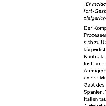
„Er meide
l’art-Ges
zielgerich
Der Kompo
Prozessen
sich zu Ü
körperlic
Kontrolle
Instrumen
Atemgerä
an der Mu
Gast des 
Spanien. 
Italien ta