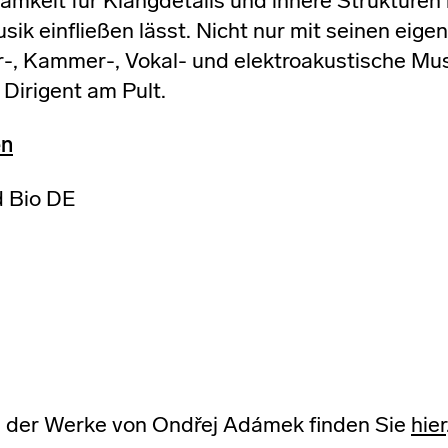
mkeit für Klangdetails und innere Strukturen 
sik einfließen lässt. Nicht nur mit seinen eige
-, Kammer-, Vokal- und elektroakustische Mus
 Dirigent am Pult.
en
 Bio DE
e der Werke von Ondřej Adámek finden Sie
hier