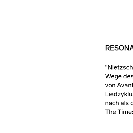
RESON
"Nietzsch
Wege des 
von Avan
Liedzykl
nach als 
The Times