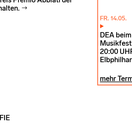
halten.
FR. 14.05.
DEA beim 
Musikfes
20:00 UH
Elbphilh
mehr Ter
FIE