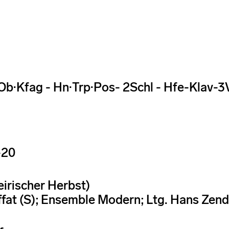
·Ob·Kfag - Hn·Trp·Pos- 2Schl - Hfe-Klav-3
-20
eirischer Herbst)
ffat (S); Ensemble Modern; Ltg. Hans Zend