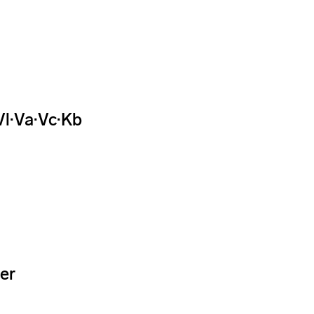
Vl·Va·Vc·Kb
er