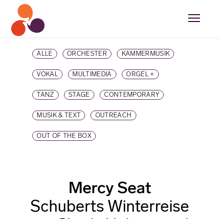
ALLE
ORCHESTER
KAMMERMUSIK
VOKAL
MULTIMEDIA
ORGEL +
TANZ
STAGE
CONTEMPORARY
MUSIK & TEXT
OUTREACH
OUT OF THE BOX
Mercy Seat
Schuberts Winterreise