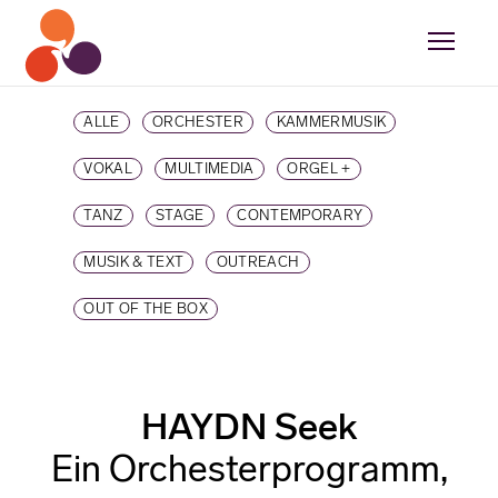
ALLE
ORCHESTER
KAMMERMUSIK
VOKAL
MULTIMEDIA
ORGEL +
TANZ
STAGE
CONTEMPORARY
MUSIK & TEXT
OUTREACH
OUT OF THE BOX
HAYDN Seek
Ein Orchesterprogramm,