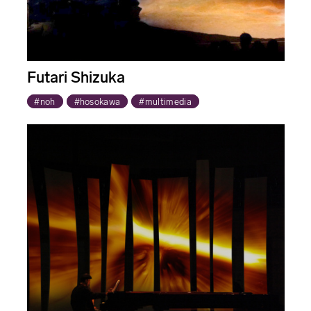
Futari Shizuka
#noh
#hosokawa
#multimedia