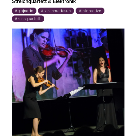
Streichquartett & Elektronik
#glojnaric
#sarahmariasun
#interactive
#kussquartett