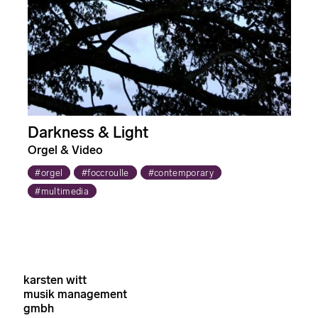
Darkness & Light
Orgel & Video
#orgel
#foccroulle
#contemporary
#multimedia
karsten witt
musik management
gmbh