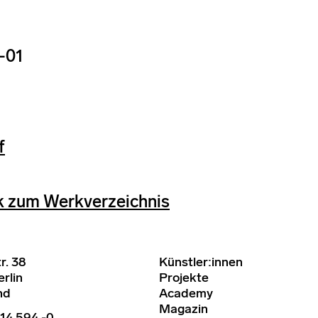
-01
f
k zum Werkverzeichnis
r. 38
Künstler:innen
rlin
Projekte
nd
Academy
Magazin
14 594 -0