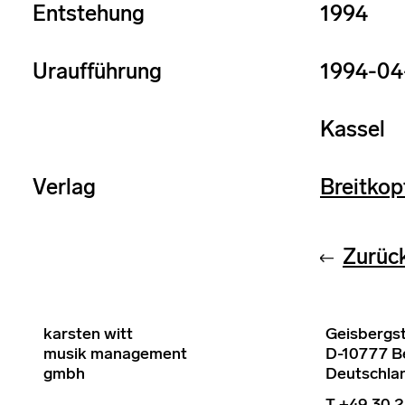
Entstehung
1994
Uraufführung
1994-04
Kassel
Verlag
Breitkop
Zurüc
karsten witt
Geisbergst
musik management
D-10777 Be
gmbh
Deutschla
T +49 30 2