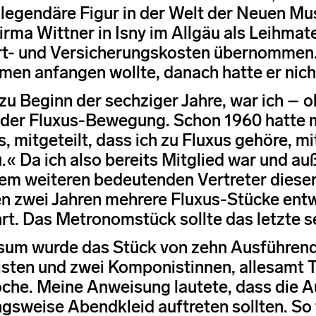
 legendäre Figur in der Welt der Neuen Mu
irma Wittner in Isny im Allgäu als Leihmate
t- und Versicherungskosten übernommen. 
en anfangen wollte, danach hatte er nich
zu Beginn der sechziger Jahre, war ich – o
 der Fluxus-Bewegung. Schon 1960 hatte m
, mitgeteilt, dass ich zu Fluxus gehöre, m
.« Da ich also bereits Mitglied war und 
nem weiteren bedeutenden Vertreter dieser
n zwei Jahren mehrere Fluxus-Stücke en
rt. Das Metronomstück sollte das letzte s
rsum wurde das Stück von zehn Ausführend
ten und zwei Komponistinnen, allesamt 
he. Meine Anweisung lautete, dass die A
gsweise Abendkleid auftreten sollten. So