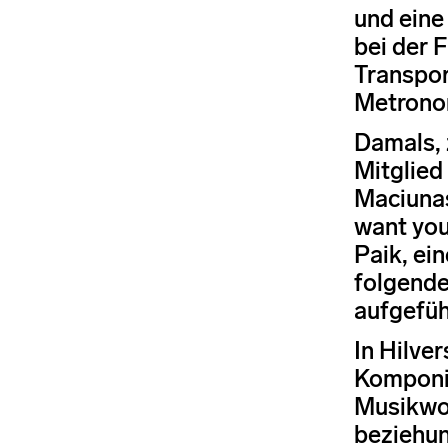
und eine
bei der F
Transpor
Metronom
Damals, 
Mitglied
Maciunas
want you
Paik, ei
folgende
aufgefüh
In Hilve
Komponis
Musikwoc
beziehun