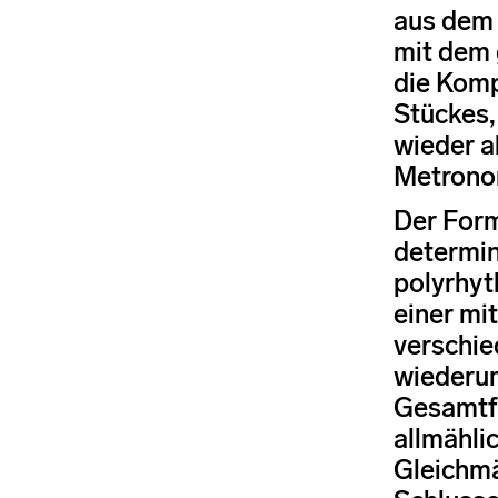
aus dem 
mit dem 
die Komp
Stückes,
wieder a
Metronom
Der Form
determin
polyrhyt
einer mi
verschie
wiederum
Gesamtfo
allmähli
Gleichmä