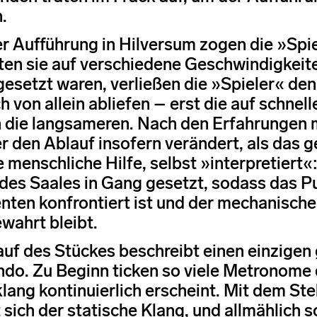
.
er Aufführung in Hilversum zogen die »Spi
lten sie auf verschiedene Geschwindigkeit
gesetzt waren, verließen die »Spieler« den
h von allein abliefen – erst die auf schnel
 die langsameren. Nach den Erfahrungen 
er den Ablauf insofern verändert, als das 
e menschliche Hilfe, selbst »interpretier
des Saales in Gang gesetzt, sodass das P
nten konfrontiert ist und der mechanisch
wahrt bleibt.
auf des Stückes beschreibt einen einzigen
do. Zu Beginn ticken so viele Metronome 
ang kontinuierlich erscheint. Mit dem St
 sich der statische Klang, und allmählich