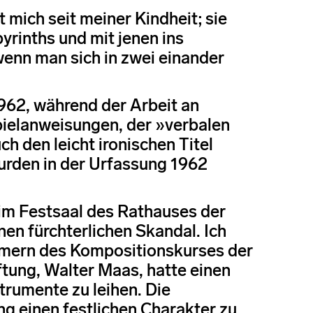
 mich seit meiner Kindheit; sie
yrinths und mit jenen ins
 wenn man sich in zwei einander
962, während der Arbeit an
pielanweisungen, der »verbalen
ch den leicht ironischen Titel
urden in der Urfassung 1962
im Festsaal des Rathauses der
nen fürchterlichen Skandal. Ich
ehmern des Kompositionskurses der
ftung, Walter Maas, hatte einen
trumente zu leihen. Die
ng einen festlichen Charakter zu