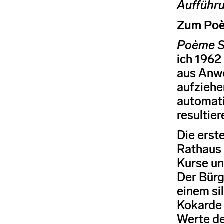
Aufführu
Zum Po
Poème 
ich 1962
aus Anwe
aufziehe
automati
resultie
Die erst
Rathaus 
Kurse un
Der Bürg
einem si
Kokarde 
Werte de