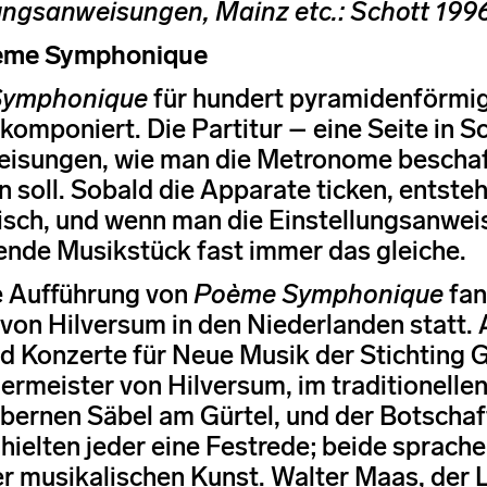
ngsanweisungen, Mainz etc.: Schott 1996
ème Symphonique
Symphonique
für hundert pyramidenförm
 komponiert. Die Partitur – eine Seite in 
isungen, wie man die Metronome beschaffe
n soll. Sobald die Apparate ticken, entste
sch, und wenn man die Einstellungsanweis
rende Musikstück fast immer das gleiche.
e Aufführung von
Poème Symphonique
fan
von Hilversum in den Niederlanden statt.
d Konzerte für Neue Musik der Stichting
ermeister von Hilversum, im traditionelle
lbernen Säbel am Gürtel, und der Botschaf
hielten jeder eine Festrede; beide sprache
r musikalischen Kunst. Walter Maas, der 