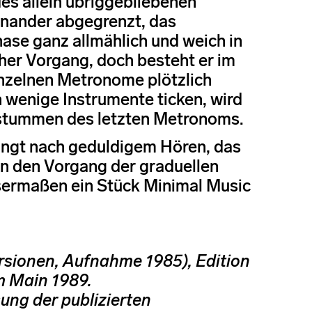
es allein übriggebliebenen
inander abgegrenzt, das
ase ganz allmählich und weich in
icher Vorgang, doch besteht er im
inzelnen Metronome plötzlich
 wenige Instrumente ticken, wird
rstummen des letzten Metronoms.
ngt nach geduldigem Hören, das
 in den Vorgang der graduellen
sermaßen ein Stück Minimal Music
ersionen, Aufnahme 1985), Edition
m Main 1989.
ung der publizierten