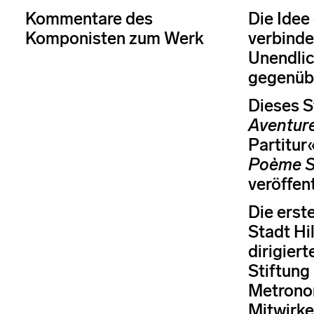
Kommentare des
Die Idee
Komponisten zum Werk
verbinde
Unendlic
gegenübe
Dieses S
Aventur
Partitur«
Poème 
veröffent
Die erst
Stadt Hi
dirigier
Stiftung
Metrono
Mitwirke