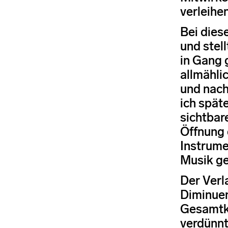
verleihen
Bei dies
und stel
in Gang 
allmählic
und nach
ich spät
sichtbar
Öffnung 
Instrume
Musik ge
Der Verl
Diminuen
Gesamtkl
verdünnt