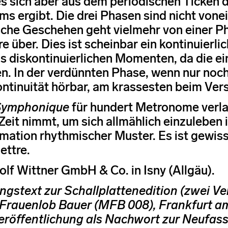
s sich aber aus dem periodischen Ticken d
s ergibt. Die drei Phasen sind nicht vone
che Geschehen geht vielmehr von einer Ph
re über. Dies ist scheinbar ein kontinuierl
us diskontinuierlichen Momenten, da die e
n. In der verdünnten Phase, wenn nur noch
ontinuität hörbar, am krassesten beim Ve
Symphonique
für hundert Metronome verla
l Zeit nimmt, um sich allmählich einzuleben
mation rhythmischer Muster. Es ist gewis
lettre.
olf Wittner GmbH & Co. in Isny (Allgäu).
ngstext zur Schallplattenedition (zwei V
Frauenlob Bauer (MFB 008), Frankfurt a
röffentlichung als Nachwort zur Neufass