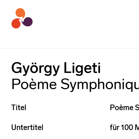
György Ligeti
Poème Symphoniq
Titel
Poème S
Untertitel
für 100