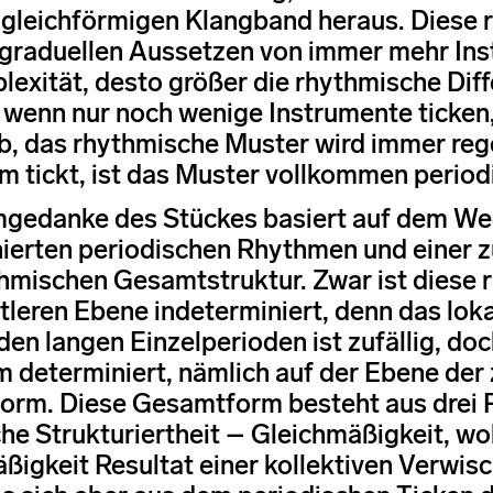
gleichförmigen Klangband heraus. Diese 
graduellen Aussetzen von immer mehr Inst
lexität, desto größer die rhythmische Dif
 wenn nur noch wenige Instrumente ticken,
b, das rhythmische Muster wird immer reg
 tickt, ist das Muster vollkommen period
gedanke des Stückes basiert auf dem Wech
ierten periodischen Rhythmen und einer
hmischen Gesamtstruktur. Zwar ist diese
ttleren Ebene indeterminiert, denn das lok
den langen Einzelperioden ist zufällig, doc
 determiniert, nämlich auf der Ebene der z
rm. Diese Gesamtform besteht aus drei 
che Strukturiertheit – Gleichmäßigkeit, wo
ßigkeit Resultat einer kollektiven Verwisc