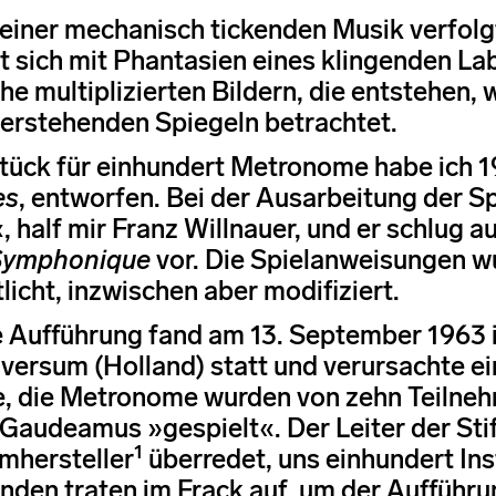
 einer mechanisch tickenden Musik verfolgt
t sich mit Phantasien eines klingenden Lab
he multiplizierten Bildern, die entstehen,
rstehenden Spiegeln betrachtet.
tück für einhundert Metronome habe ich 1
es
, entworfen. Bei der Ausarbeitung der S
, half mir Franz Willnauer, und er schlug au
Symphonique
vor. Die Spielanweisungen w
licht, inzwischen aber modifiziert.
e Aufführung fand am 13. September 1963 
lversum (Holland) statt und verursachte ei
te, die Metronome wurden von zehn Teiln
 Gaudeamus »gespielt«. Der Leiter der Sti
1
mhersteller
überredet, uns einhundert Ins
nden traten im Frack auf, um der Aufführu