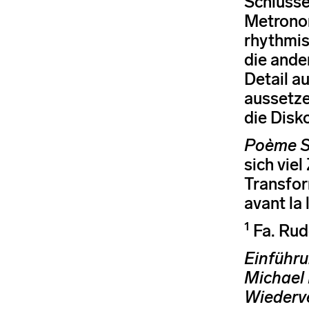
Schlusse
Metronom
rhythmis
die ande
Detail a
aussetze
die Disk
Poème 
sich vie
Transfor
avant la 
1
Fa. Rud
Einführu
Michael 
Wiederve