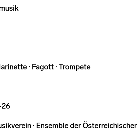
musik
larinette · Fagott · Trompete
-26
sikverein · Ensemble der Österreichischen