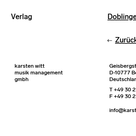
Verlag
Dobling
Zurüc
karsten witt
Geisbergst
musik management
D-10777 Be
gmbh
Deutschla
T +49 30 2
F +49 30 2
info@kars