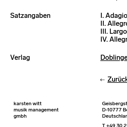
Satzangaben
I. Adagi
II. Alleg
III. Largo
IV. Alleg
Verlag
Dobling
Zurüc
karsten witt
Geisbergst
musik management
D-10777 Be
gmbh
Deutschla
T +49 30 2