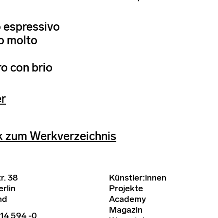
o espressivo
ro molto
ro con brio
er
k zum Werkverzeichnis
r. 38
Künstler:innen
rlin
Projekte
nd
Academy
Magazin
14 594 -0