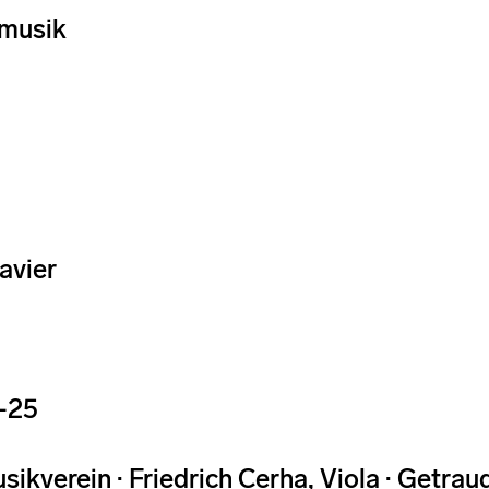
musik
lavier
-25
sikverein · Friedrich Cerha, Viola · Getrau