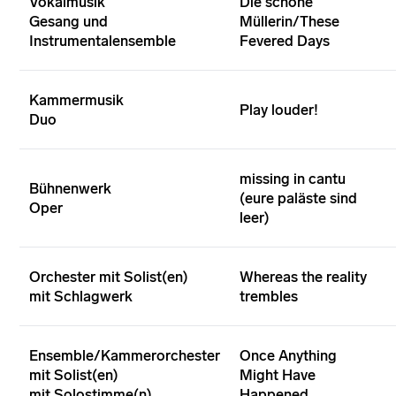
Vokalmusik
Die schöne
Gesang und
Müllerin/These
Instrumentalensemble
Fevered Days
Kammermusik
Play louder!
Duo
missing in cantu
Bühnenwerk
(eure paläste sind
Oper
leer)
Orchester mit Solist(en)
Whereas the reality
mit Schlagwerk
trembles
Ensemble/Kammerorchester
Once Anything
mit Solist(en)
Might Have
mit Solostimme(n)
Happened