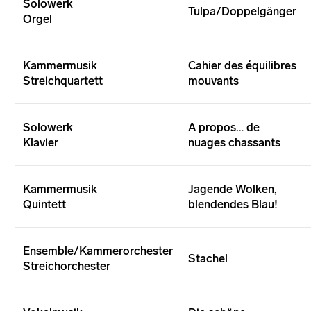
Solowerk
Tulpa/Doppelgänger
Orgel
Kammermusik
Cahier des équilibres
Streichquartett
mouvants
Solowerk
A propos… de
Klavier
nuages chassants
Kammermusik
Jagende Wolken,
Quintett
blendendes Blau!
Ensemble/Kammerorchester
Stachel
Streichorchester