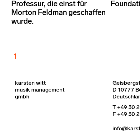
Professur, die einst für
Foundat
Morton Feldman geschaffen
wurde.
1
karsten witt
Geisbergst
musik management
D-10777 Be
gmbh
Deutschla
T +49 30 2
F +49 30 2
info@kars