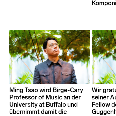
Komponis
Ming Tsao wird Birge-Cary
Wir grat
Professor of Music an der
seiner A
University at Buffalo und
Fellow d
übernimmt damit die
Guggenh