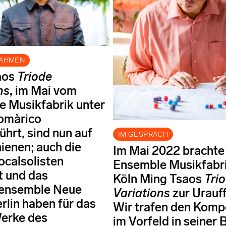
NAHMEN
aos
Triode
ns
, im Mai vom
 Musikfabrik unter
omàrico
ührt, sind nun auf
IM GESPRÄCH
ienen; auch die
Im Mai 2022 brachte
calsolisten
Ensemble Musikfabri
t und das
Köln Ming Tsaos
Tri
ensemble Neue
Variations
zur Urauf
rlin haben für das
Wir trafen den Komp
erke des
im Vorfeld in seiner 