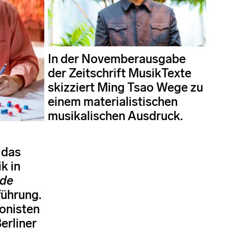
In der Novemberausgabe
der Zeitschrift MusikTexte
skizziert Ming Tsao Wege zu
einem materialistischen
musikalischen Ausdruck.
 das
k in
ode
führung.
onisten
Berliner