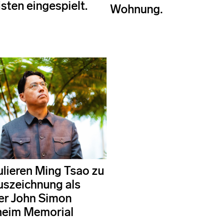
ten eingespielt.
Wohnung.
ulieren Ming Tsao zu
uszeichnung als
er John Simon
eim Memorial