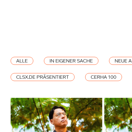
ALLE
IN EIGENER SACHE
NEUE 
CLSX.DE PRÄSENTIERT
CERHA 100