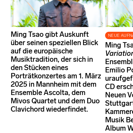
Ming Tsao gibt Auskunft
NEUE AUF
über seinen speziellen Blick
Ming Ts
auf die europäische
Variatio
Musiktradition, der sich in
Ensemble
den Stücken eines
Emilio P
Porträtkonzertes am 1. März
uraufgef
2025 in Mannheim mit dem
CD ersch
Ensemble Ascolta, dem
Neuen Vo
Mivos Quartet und dem Duo
Stuttgar
Clavichord wiederfindet.
Kammer
Musik Be
Album W