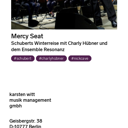
Mercy Seat
Schuberts Winterreise mit Charly Hübner und
dem Ensemble Resonanz
#schubert
#charlyhübner
#nickcave
karsten witt
musik management
gmbh
Geisbergstr. 38
D-10777 Berlin