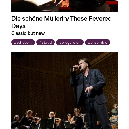
Die schöne Müllerin/These Fevered
Days
Classic but new
#schubert
#staud
#pregardien
#ensemble