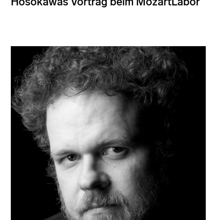
Hosokawas Vortrag beim MozartLabor