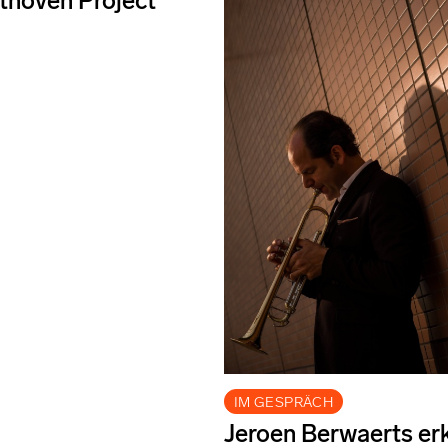
thoven Project'
IM GESPRÄCH
Jeroen Berwaerts erk