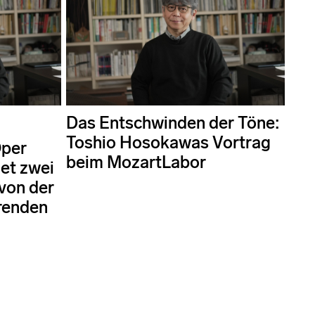
Das Entschwinden der Töne:
Toshio Hosokawas Vortrag
Oper
beim MozartLabor
det zwei
 von der
renden