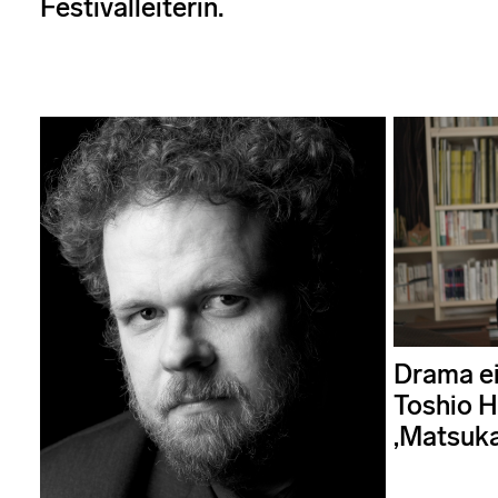
Festivalleiterin.
Drama ei
Toshio 
‚Matsuka