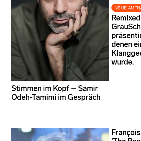
NEUE AUF
Remixed
GrauSch
präsenti
denen ei
Klangge
wurde.
Stimmen im Kopf – Samir
Odeh-Tamimi im Gespräch
François