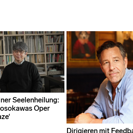
ner Seelenheilung:
Hosokawas Oper
ze‘
Dirigieren mit Feedb