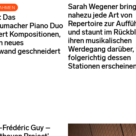
Sarah Wegener bring
NAHMEN
nahezu jede Art von
: Das
Repertoire zur Auffü
umacher Piano Duo
und staunt im Rückbl
ert Kompositionen,
ihren musikalischen
n neues
Werdegang darüber,
wand geschneidert
folgerichtig dessen
Stationen erscheinen
-Frédéric Guy –