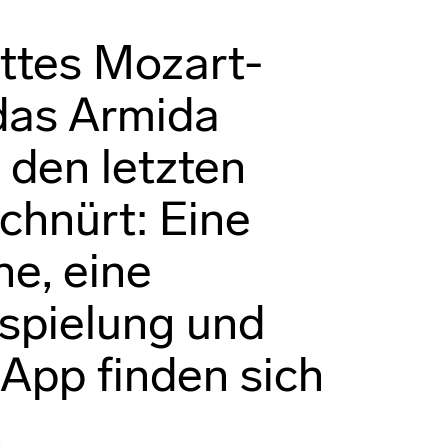
ttes Mozart-
das Armida
 den letzten
chnürt: Eine
he, eine
spielung und
 App finden sich
t