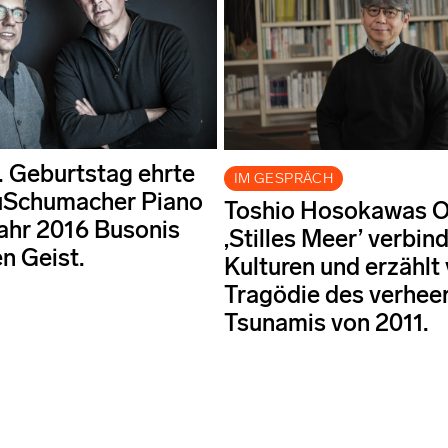
 Geburtstag ehrte
IM GESPRÄCH
uSchumacher Piano
Toshio Hosokawas 
ahr 2016 Busonis
‚Stilles Meer’ verbin
en Geist.
Kulturen und erzählt
Tragödie des verhee
Tsunamis von 2011.