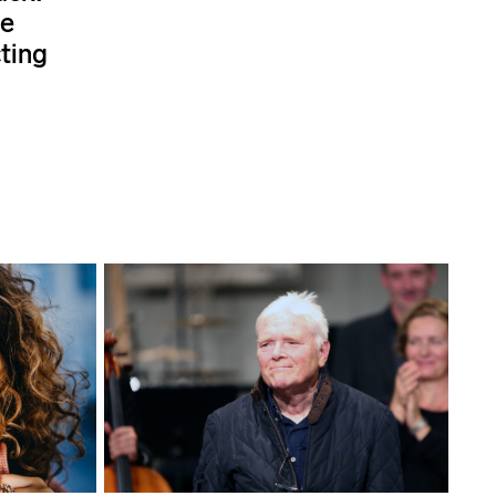
ie
ting