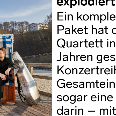
explodiert
Ein komple
Paket hat 
Quartett in
Jahren ges
Konzertrei
Gesamtein
sogar eine
darin – mi