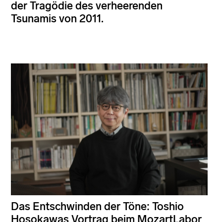
der Tragödie des verheerenden
Tsunamis von 2011.
Das Entschwinden der Töne: Toshio
Hosokawas Vortrag beim MozartLabor