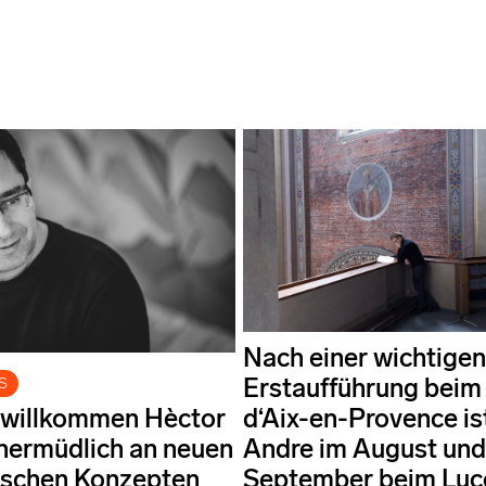
Nach einer wichtigen
Erstaufführung beim 
S
 willkommen Hèctor
d‘Aix-en-Provence is
nermüdlich an neuen
Andre im August und
ischen Konzepten
September beim Luc