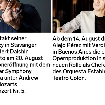
akt seiner
Ab dem 14. August di
y in Stavanger
Alejo Pérez mit Verd
iert Daishin
in Buenos Aires die e
to am 20. August
Opernproduktion in s
oneröffnung mit dem
neuen Rolle als Chef
er Symphony
des Orquesta Establ
a unter Andrew
Teatro Colón.
ozarts
zert Nr. 5.