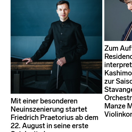
Zum Auft
Residenc
interpret
Kashimo
zur Sais
Stavang
Orchestr
Mit einer besonderen
Manze M
Neuinszenierung startet
Violinkon
Friedrich Praetorius ab dem
22. August in seine erste