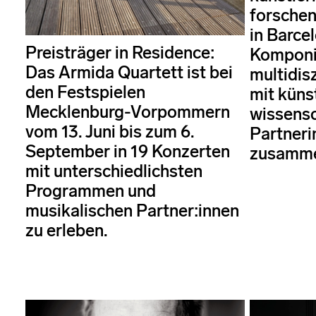
forschen
in Barce
Preisträger in Residence:
Komponis
Das Armida Quartett ist bei
multidis
den Festspielen
mit küns
Mecklenburg-Vorpommern
wissensc
vom 13. Juni bis zum 6.
Partneri
September in 19 Konzerten
zusamm
mit unterschiedlichsten
Programmen und
musikalischen Partner:innen
zu erleben.