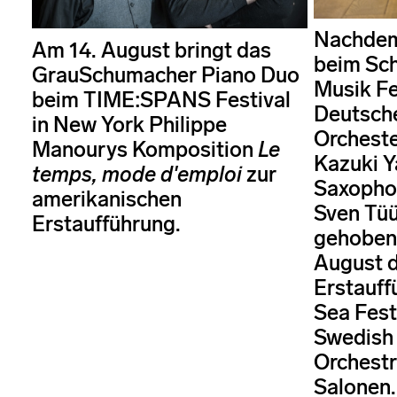
Nachdem
Am 14. August bringt das
beim Sch
GrauSchumacher Piano Duo
Musik Fe
beim TIME:SPANS Festival
Deutsch
in New York Philippe
Orcheste
Manourys Komposition
Le
Kazuki Y
temps, mode d'emploi
zur
Saxophon
amerikanischen
Sven Tüü
Erstaufführung.
gehoben 
August 
Erstauff
Sea Fest
Swedish
Orchest
Salonen.