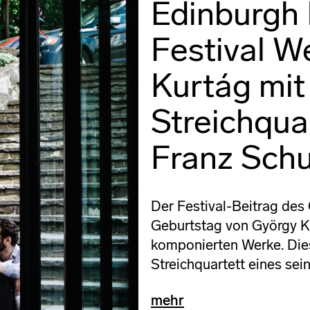
Edinburgh 
Festival W
Kurtág mi
Streichquar
Franz Schu
Der Festival-Beitrag des 
Geburtstag von György Ku
komponierten Werke. Dies
Streichquartett eines sein
mehr