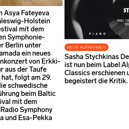
 Asya Fateyeva
leswig-Holstein
stival mit dem
en Symphonie-
r Berlin unter
NEUE AUFNAHMEN
amada ein neues
Sasha Stychkinas D
konzert von Erkki-
ist nun beim Label A
r aus der Taufe
Classics erschienen 
hat, folgt am 29.
begeistert die Kritik.
die schwedische
ührung beim Baltic
ival mit dem
 Radio Symphony
ra und Esa-Pekka