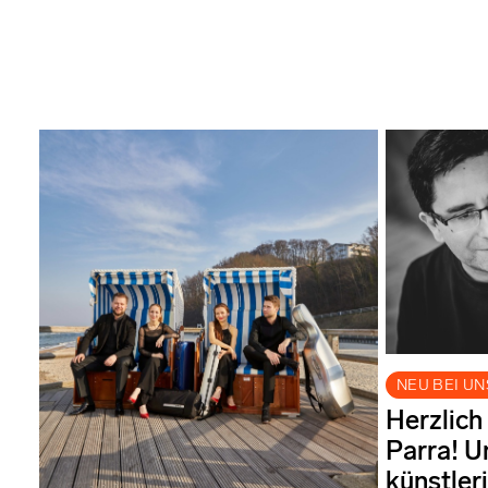
NEU BEI UN
Herzlich
Parra! U
künstler