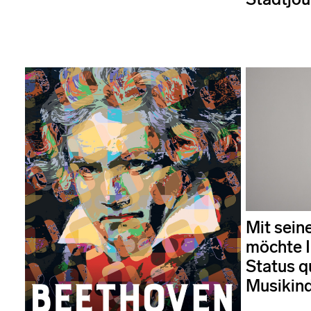
Mit sein
möchte I
Status q
Musikind