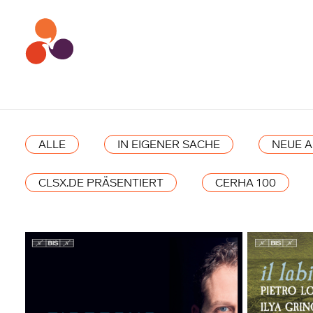
ALLE
IN EIGENER SACHE
NEUE 
CLSX.DE PRÄSENTIERT
CERHA 100