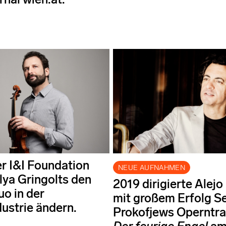
er I&I Foundation
NEUE AUFNAHMEN
lya Gringolts den
2019 dirigierte Alejo
uo in der
mit großem Erfolg S
ustrie ändern.
Prokofjews Operntr