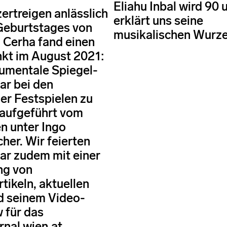
Eliahu Inbal wird 90 
ertreigen anlässlich
erklärt uns seine
Geburtstages von
musikalischen Wurze
h Cerha fand einen
kt im August 2021:
umentale Spiegel-
ar bei den
er Festspielen zu
 aufgeführt vom
n unter Ingo
er. Wir feierten
lar zudem mit einer
g von
tikeln, aktuellen
d seinem Video-
w für das
rnal wien.at.