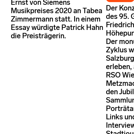
Ernst von Siemens
Der Konz
Musikpreises 2020 an Tabea
des 95. 
Zimmermann statt. In einem
Friedric
Essay würdigte Patrick Hahn
Höhepun
die Preisträgerin.
Der mon
Zyklus w
Salzburg
erleben,
RSO Wie
Metzmach
den Jubi
Sammlun
Porträtar
Links un
Intervie
Stadtjou