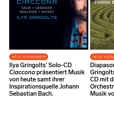
NEUE AUFNAHMEN
NEUE AUF
Ilya Gringolts' Solo-CD
Diapason 
Ciaccona
präsentiert Musik
Gringolt
von heute samt ihrer
CD mit d
Inspirationsquelle Johann
Orchestr
Sebastian Bach.
Musik vo