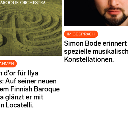
IM GESPRÄCH
Simon Bode erinnert 
spezielle musikalisc
Konstellationen.
NAHMEN
d'or für Ilya
s: Auf seiner neuen
em Finnish Baroque
a glänzt er mit
n Locatelli.