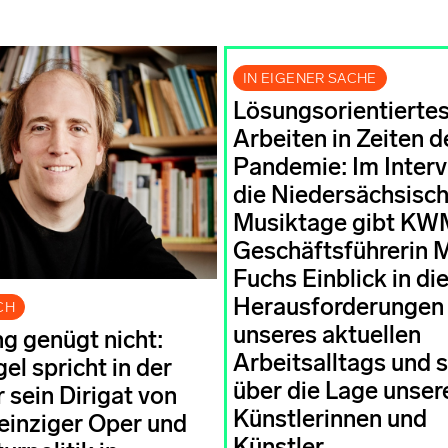
IN EIGENER SACHE
Lösungsorientierte
Arbeiten in Zeiten d
Pandemie: Im Interv
die Niedersächsisc
Musiktage gibt K
Geschäftsführerin 
Fuchs Einblick in di
Herausforderungen
CH
unseres aktuellen
 genügt nicht:
Arbeitsalltags und s
el spricht in der
über die Lage unser
 sein Dirigat von
Künstlerinnen und
einziger Oper und
Künstler.