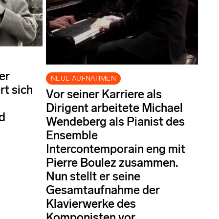
er
NEUE AUFNAHMEN
rt sich
Vor seiner Karriere als
Dirigent arbeitete Michael
nd
Wendeberg als Pianist des
Ensemble
Intercontemporain eng mit
Pierre Boulez zusammen.
Nun stellt er seine
Gesamtaufnahme der
Klavierwerke des
Komponisten vor.