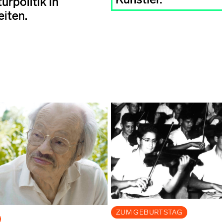
urpolitik in
iten.
ZUM GEBURTSTAG