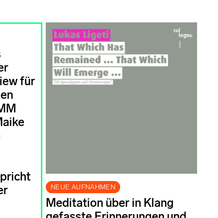
s
er
iew für
hen
WMM
Maike
e
pricht
NEUE AUFNAHMEN
er
Meditation über in Klang
gefasste Erinnerungen und