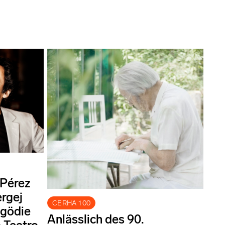
 Pérez
ergej
CERHA 100
agödie
Anlässlich des 90.