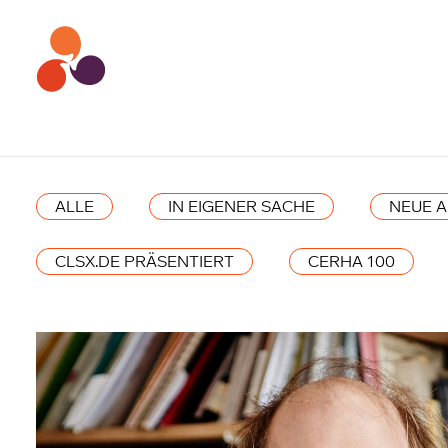
ALLE
IN EIGENER SACHE
NEUE 
CLSX.DE PRÄSENTIERT
CERHA 100