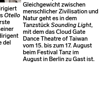
Gleichgewicht zwischen
rigiert
menschlicher Zivilisation und
is
Otello
Natur geht es in dem
rste
Tanzstück
Sounding Light
,
einer
mit dem das Cloud Gate
dirigent
Dance Theatre of Taiwan
e del
vom 15. bis zum 17. August
beim Festival Tanz im
August in Berlin zu Gast ist.