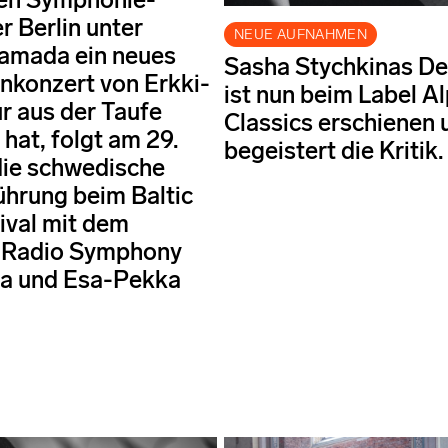
r Berlin unter
NEUE AUFNAHMEN
amada ein neues
Sasha Stychkinas D
konzert von Erkki-
ist nun beim Label A
r aus der Taufe
Classics erschienen 
hat, folgt am 29.
begeistert die Kritik.
die schwedische
ührung beim Baltic
ival mit dem
 Radio Symphony
ra und Esa-Pekka