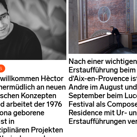
Nach einer wichtigen
Erstaufführung beim 
S
 willkommen Hèctor
d‘Aix-en-Provence is
nermüdlich an neuen
Andre im August und
ischen Konzepten
September beim Luc
d arbeitet der 1976
Festival als Compose
lona geborene
Residence mit Ur- u
t in
Erstaufführungen ver
ziplinären Projekten