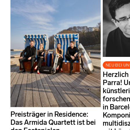
NEU BEI UN
Herzlich
Parra! U
künstler
forschen
in Barce
Preisträger in Residence:
Komponis
Das Armida Quartett ist bei
multidis