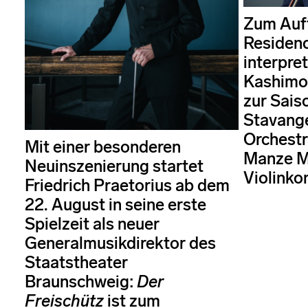
Zum Auft
Residenc
interpret
Kashimo
zur Sais
Stavang
Orchestr
Mit einer besonderen
Manze M
Neuinszenierung startet
Violinkon
Friedrich Praetorius ab dem
22. August in seine erste
Spielzeit als neuer
Generalmusikdirektor des
Staatstheater
Braunschweig:
Der
Freischütz
ist zum