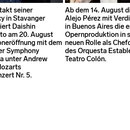
akt seiner
Ab dem 14. August di
y in Stavanger
Alejo Pérez mit Verd
iert Daishin
in Buenos Aires die e
to am 20. August
Opernproduktion in s
oneröffnung mit dem
neuen Rolle als Chef
er Symphony
des Orquesta Establ
a unter Andrew
Teatro Colón.
ozarts
zert Nr. 5.