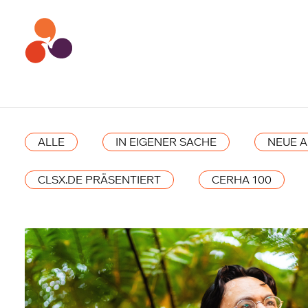
ALLE
IN EIGENER SACHE
NEUE 
CLSX.DE PRÄSENTIERT
CERHA 100