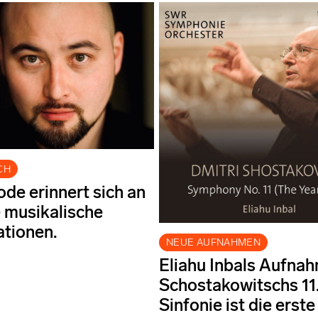
CH
de erinnert sich an
e musikalische
ationen.
NEUE AUFNAHMEN
Eliahu Inbals Aufna
Schostakowitschs 11
Sinfonie ist die erste