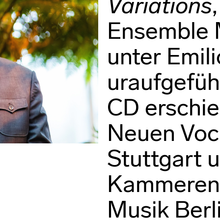
Variations
Ensemble 
unter Emil
uraufgeführ
CD erschie
Neuen Voca
Stuttgart 
Kammeren
Musik Berl