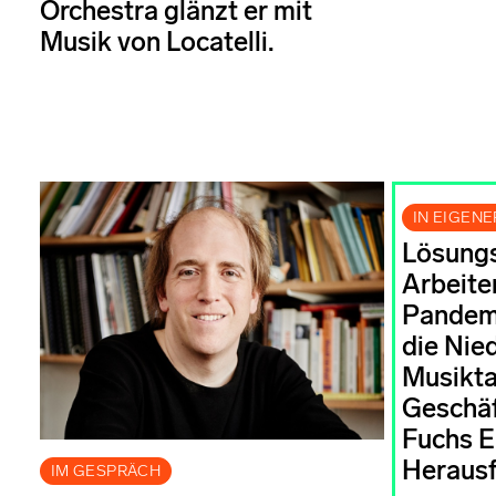
Orchestra glänzt er mit
Musik von Locatelli.
IN EIGEN
Lösungs
Arbeiten
Pandemi
die Nie
Musikt
Geschäf
Fuchs Ei
Heraus
IM GESPRÄCH