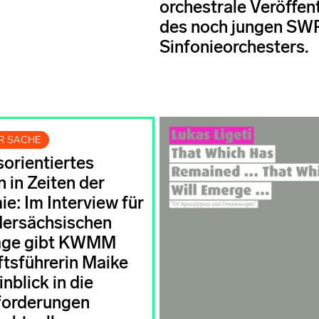
orchestrale Veröffen
des noch jungen SW
Sinfonieorchesters.
ER SACHE
orientiertes
 in Zeiten der
e: Im Interview für
dersächsischen
age gibt KWMM
tsführerin Maike
nblick in die
forderungen