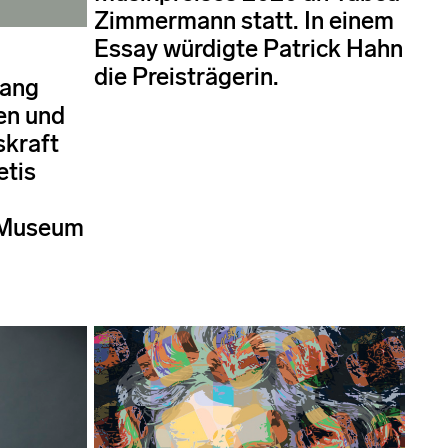
Zimmermann statt. In einem
Essay würdigte Patrick Hahn
die Preisträgerin.
lang
en und
skraft
etis
-Museum