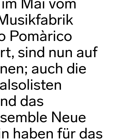
, im Mai vom
Musikfabrik
io Pomàrico
t, sind nun auf
nen; auch die
lsolisten
und das
semble Neue
in haben für das