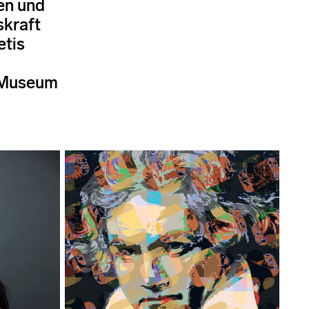
en und
skraft
etis
-Museum