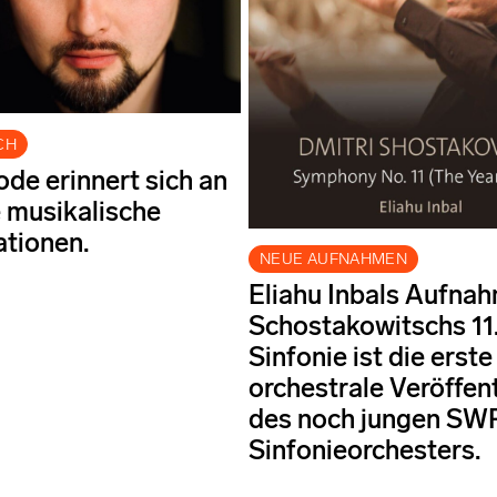
CH
de erinnert sich an
e musikalische
ationen.
NEUE AUFNAHMEN
Eliahu Inbals Aufna
Schostakowitschs 11
Sinfonie ist die erste
orchestrale Veröffen
des noch jungen SW
Sinfonieorchesters.