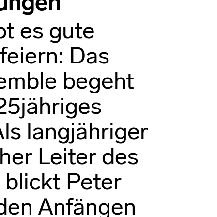
ungen
bt es gute
feiern: Das
emble begeht
25jähriges
ls langjähriger
her Leiter des
blickt Peter
 den Anfängen