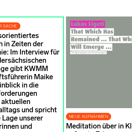
ER SACHE
orientiertes
 in Zeiten der
e: Im Interview für
dersächsischen
age gibt KWMM
tsführerin Maike
nblick in die
forderungen
 aktuellen
alltags und spricht
NEUE AUFNAHMEN
e Lage unserer
Meditation über in K
rinnen und