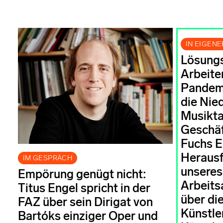
IN EIGEN
Lösungs
Arbeiten
Pandemi
die Nie
Musikt
Geschäf
Fuchs Ei
Heraus
IM GESPRÄCH
unseres
Empörung genügt nicht:
Arbeits
Titus Engel spricht in der
über di
FAZ über sein Dirigat von
Künstle
Bartóks einziger Oper und