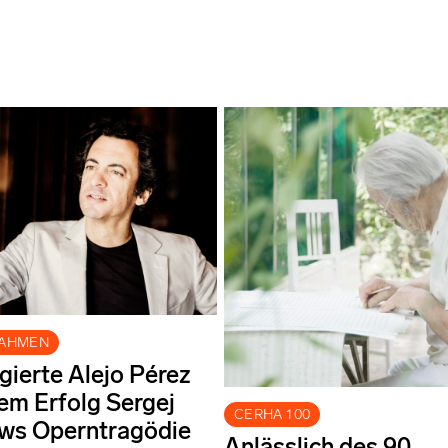
NAHMEN
igierte Alejo Pérez
em Erfolg Sergej
CERHA 100
ews Operntragödie
Anlässlich des 90.